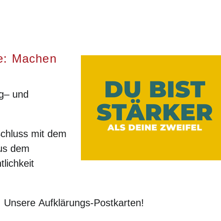
e: Machen
g– und
Schluss mit dem
aus dem
lichkeit
: Unsere Aufklärungs-Postkarten!