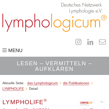
MENU
das Lymphologicum
LESEN – VERMITTELN –
AUFKLÄREN
für Fachleute
der Campus
Aktuelle Seite:
das Lymphologicum
die Publikationen


LYMPHOLIFE
Detail

für Patienten
®
die Publikationen
LYMPHOLIFE