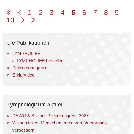
1
2
3
4
5
6
7
8
9
10
die Publikationen
LYMPHOLIFE
LYMPHOLIFE bestellen
Patienten­ratgeber
Erklärvideo
Lymphologicum Aktuell
DEWU & Bremer Pflegekongress 2027
Wissen teilen. Menschen vernetzen. Versorgung
verbessern.