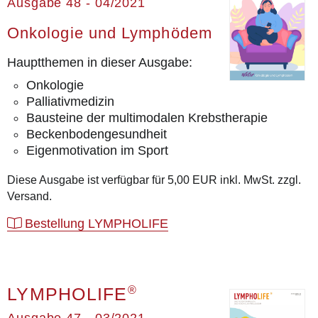
LYMPHOLIFE
Ausgabe 48 - 04/2021
Patienten­ratgeber
Onkologie und Lymphödem
Erklärvideo
Hauptthemen in dieser Ausgabe:
Aktuell
Onkologie
Palliativmedizin
Kontakt
Bausteine der multimodalen Krebstherapie
Beckenbodengesundheit
Eigenmotivation im Sport
Diese Ausgabe ist verfügbar für 5,00 EUR inkl. MwSt. zzgl.
Versand.
Bestellung LYMPHOLIFE
®
LYMPHOLIFE
Ausgabe 47 - 03/2021