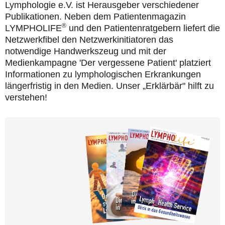
LYMPHOLIFE
Lymphologie e.V. ist Herausgeber verschiedener
Publikationen. Neben dem Patientenmagazin
Patienten­ratgeber
®
LYMPHOLIFE
und den Patientenratgebern liefert die
Erklärvideo
Netzwerkfibel den Netzwerkinitiatoren das
notwendige Handwerkszeug und mit der
Aktuell
Medienkampagne 'Der vergessene Patient' platziert
Informationen zu lymphologischen Erkrankungen
Kontakt
längerfristig in den Medien. Unser „Erklärbär" hilft zu
verstehen!