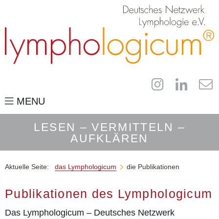
MENU
das Lymphologicum
LESEN – VERMITTELN –
AUFKLÄREN
für Fachleute
der Campus
Aktuelle Seite:
das Lymphologicum
die Publikationen

für Patienten
Publikationen des Lymphologicum
die Publikationen
Das Lymphologicum – Deutsches Netzwerk