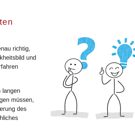
ten
enau richtig,
heitsbild und
rfahren
n langen
ingen müssen,
ierung des
hliches