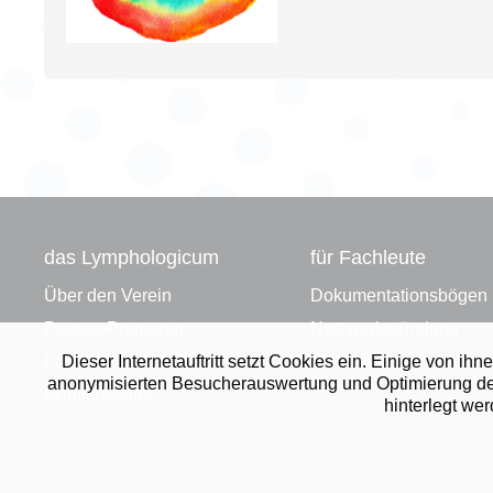
das Lymphologicum
für Fachleute
Über den Verein
Dokumentationsbögen
Partner-Programm
Netzwerkgründung
Dieser Internetauftritt setzt Cookies ein. Einige von 
Förderer
Mitgliederbereich
anonymisierten Besucherauswertung und Optimierung des A
Mitgliedschaft
hinterlegt we