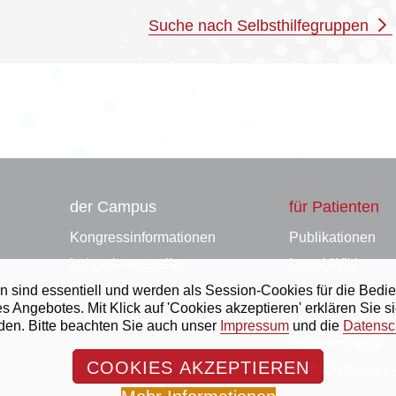
Suche nach Selbsthilfegruppen
der Campus
für Patienten
Kongressinformationen
Publikationen
Industrieaussteller
LymphWiki
ihnen sind essentiell und werden als Session-Cookies für die B
Anmeldung
Lymphbibliothek
ngebotes. Mit Klick auf 'Cookies akzeptieren' erklären Sie s
Rückblicke
Tipps für den All
rden. Bitte beachten Sie auch unser
Impressum
und die
Datensc
Expertensuche
COOKIES AKZEPTIEREN
Selbsthilfegrupp