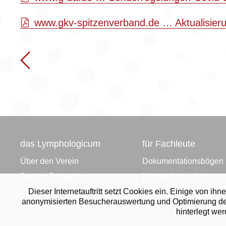
www.gkv-spitzenverband.de … Aktualisier
das Lymphologicum
für Fachleute
Über den Verein
Dokumentationsbögen
Partner-Programm
Netzwerkgründung
Dieser Internetauftritt setzt Cookies ein. Einige von 
Förderer
Mitgliederbereich
anonymisierten Besucherauswertung und Optimierung des A
Mitgliedschaft
hinterlegt we