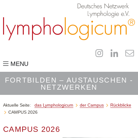
MENU
das Lymphologicum
FORTBILDEN – AUSTAUSCHEN -
NETZWERKEN
für Fachleute
der Campus
Aktuelle Seite:
das Lymphologicum
der Campus
Rückblicke


CAMPUS 2026
Kongressinformationen

Industrieaussteller
CAMPUS 2026
Anmeldung