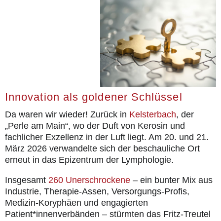
Rückblicke
für Patienten
die Publikationen
Aktuell
Kontakt
Innovation als goldener Schlüssel
Da waren wir wieder! Zurück in
Kelsterbach
, der
„Perle am Main“, wo der Duft von Kerosin und
fachlicher Exzellenz in der Luft liegt. Am 20. und 21.
März 2026 verwandelte sich der beschauliche Ort
erneut in das Epizentrum der Lymphologie.
Insgesamt
260 Unerschrockene
– ein bunter Mix aus
Industrie, Therapie-Assen, Versorgungs-Profis,
Medizin-Koryphäen und engagierten
Patient*innenverbänden – stürmten das Fritz-Treutel