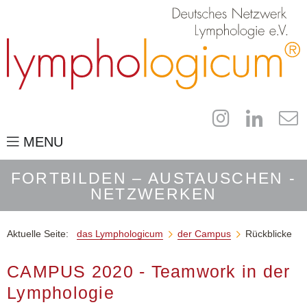
MENU
das Lymphologicum
FORTBILDEN – AUSTAUSCHEN -
NETZWERKEN
für Fachleute
der Campus
Aktuelle Seite:
das Lymphologicum
der Campus
Rückblicke


Kongressinformationen
CAMPUS 2020 - Teamwork in der
Industrieaussteller
Lymphologie
Anmeldung