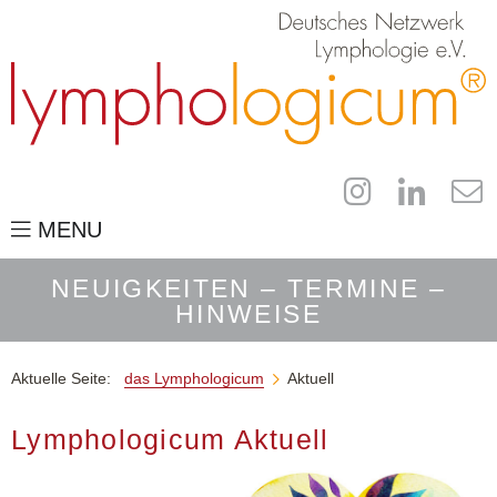
MENU
das Lymphologicum
NEUIGKEITEN – TERMINE –
HINWEISE
für Fachleute
der Campus
Aktuelle Seite:
das Lymphologicum
Aktuell

für Patienten
Lymphologicum Aktuell
die Publikationen